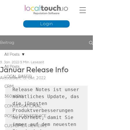
Login
Beitrag
All Posts
3. Jan. 2022
3 Min. Lesezeit
All Posts
Januar Release Info
LOCAL BASED
Aktualisiert:
13. Okt. 2022
CRM
Release Notes ist unser 
monatliches Update, das 
360 VIEW
die jüngsten 
CONVERSATIONAL
Produktverbesserungen 
POST/-SCANSERVICE
hervorhebt, damit Sie 
immer auf dem neuesten 
CUSTOMER REVIEWS