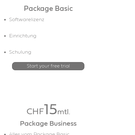
Package Basic
Softwarelizenz
Einrichtung
Schulung
Start your free trial
15
mtl.
CHF
15
CHF
mtl.
Package Business
Alles vom Package Basic