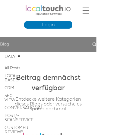
Login
Blog
DATA
All Posts
LOCAL
Beitrag demnächst
BASED
verfügbar
CRM
360
Entdecke weitere Kategorien
VIEW
dieses Blogs oder versuche es
CONVERSATIONAL
später nochmal.
POST/-
SCANSERVICE
CUSTOMER
REVIEWS