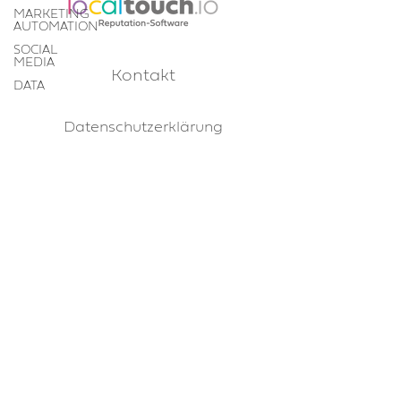
MARKETING
AUTOMATION
SOCIAL
MEDIA
Kontakt
DATA
Datenschutzerklärung
©
1999-2026
touchpoints GmbH
8185 Winkel/Zurich
www.touchpoints.ch
localtouch@touchpoints.ch
+41 43 422 92 14